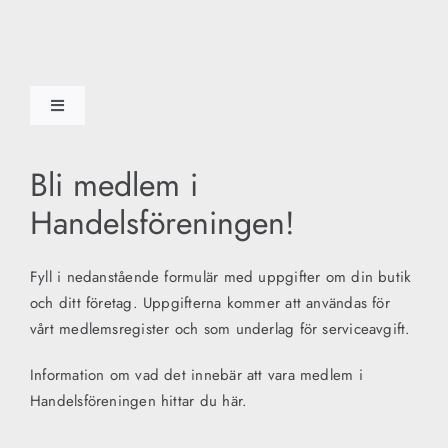
Skip
to
content
Toggle
Navigation
Start
Bli medlem i
Handelsföreningen!
OM HANDELSFÖRENINGEN
Fyll i nedanstående formulär med uppgifter om din butik
STIPENDIER
och ditt företag. Uppgifterna kommer att användas för
vårt medlemsregister och som underlag för serviceavgift.
INSTAGRAM
Information om vad det innebär att vara medlem i
Handelsföreningen hittar du här.
PRESENTKORTET