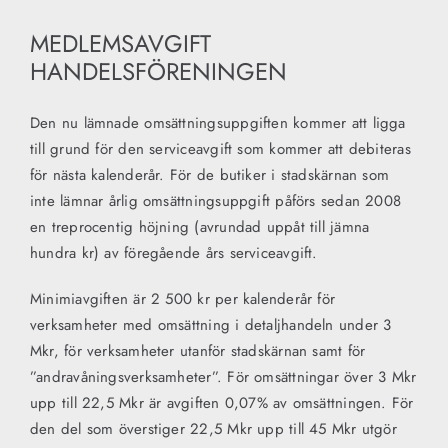
MEDLEMSAVGIFT
KONTAKT
HANDELSFÖRENINGEN
Den nu lämnade omsättningsuppgiften kommer att ligga
till grund för den serviceavgift som kommer att debiteras
för nästa kalenderår. För de butiker i stadskärnan som
inte lämnar årlig omsättningsuppgift påförs sedan 2008
en treprocentig höjning (avrundad uppåt till jämna
hundra kr) av föregående års serviceavgift.
Minimiavgiften är 2 500 kr per kalenderår för
verksamheter med omsättning i detaljhandeln under 3
Mkr, för verksamheter utanför stadskärnan samt för
”andravåningsverksamheter”. För omsättningar över 3 Mkr
upp till 22,5 Mkr är avgiften 0,07% av omsättningen. För
den del som överstiger 22,5 Mkr upp till 45 Mkr utgör