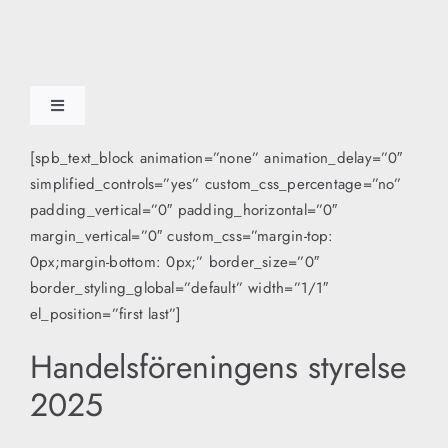
Skip
to
content
Toggle
Navigation
Start
[spb_text_block animation=”none” animation_delay=”0″
simplified_controls=”yes” custom_css_percentage=”no”
padding_vertical=”0″ padding_horizontal=”0″
OM HANDELSFÖRENINGEN
margin_vertical=”0″ custom_css=”margin-top:
0px;margin-bottom: 0px;” border_size=”0″
border_styling_global=”default” width=”1/1″
STIPENDIER
el_position=”first last”]
Handelsföreningens styrelse
INSTAGRAM
2025
PRESENTKORTET